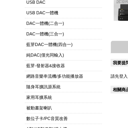
USB DAC
USB DAC一體機
DAC一體機(二合一)
DAC一體機(三合一)
藍芽DAC一體機(四合一)
純DAC(僅光同輸入)
我要提
藍芽-發射器&接收器
網路音樂串流機/多功能播放器
請先登入
隨身耳擴訊源系統
相關商
家用耳擴系統
被動書架喇叭
數位子卡/PC音質改善