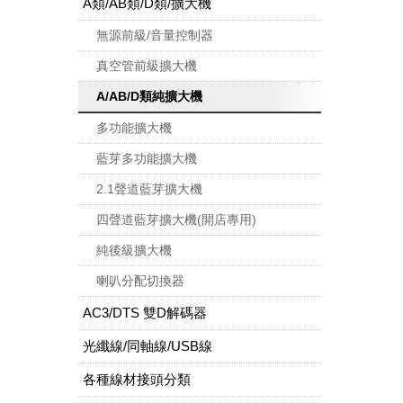
A類/AB類/D類/擴大機
無源前級/音量控制器
真空管前級擴大機
A/AB/D類純擴大機
多功能擴大機
藍芽多功能擴大機
2.1聲道藍芽擴大機
四聲道藍芽擴大機(開店專用)
純後級擴大機
喇叭分配切換器
AC3/DTS 雙D解碼器
光纖線/同軸線/USB線
各種線材接頭分類