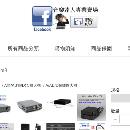
所有商品分類
購物須知
商品保固
介紹
 /
A類/AB類/D類/擴大機
/
A/AB/D類純擴大機
規格
數量
−