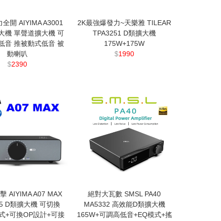
全開 AIYIMA A3001
2K最強爆發力~天樂雅 TILEAR
大機 單聲道擴大機 可
TPA3251 D類擴大機
低音 推被動式低音 被
175W+175W
動喇叭
$
1990
$
2390
AIYIMA A07 MAX
絕對大瓦數 SMSL PA40
55 D類擴大機 可切換
MA5332 高效能D類擴大機
式+可換OP設計+可接
165W+可調高低音+EQ模式+搖