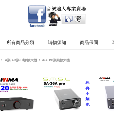
所有商品分類
購物須知
商品保固
/
A類/AB類/D類/擴大機
/ A/AB/D類純擴大機