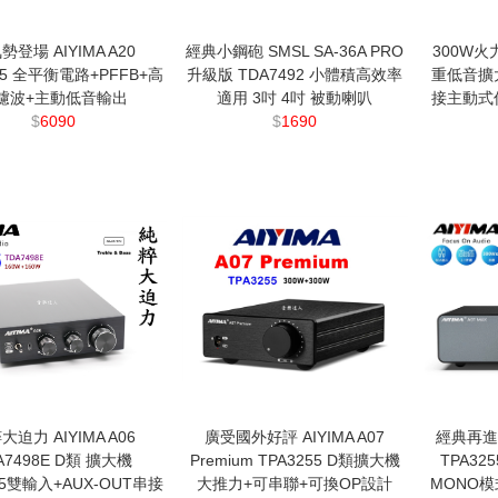
勢登場 AIYIMA A20
經典小鋼砲 SMSL SA-36A PRO
300W火力
55 全平衡電路+PFFB+高
升級版 TDA7492 小體積高效率
重低音擴
濾波+主動低音輸出
適用 3吋 4吋 被動喇叭
接主動式
$
6090
$
1690
大迫力 AIYIMA A06
廣受國外好評 AIYIMA A07
經典再進擊 
A7498E D類 擴大機
Premium TPA3255 D類擴大機
TPA32
.5雙輸入+AUX-OUT串接
大推力+可串聯+可換OP設計
MONO模