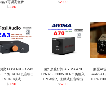
功能+可調高低音
$
2900
$
2580
比 FOSI AUDIO ZA3
國外廣受好評 AIYIMA A70
顛覆AB類
255 平衡+RCA+低音輸出
TPA3255 300W XLR平衡輸入
audio 
+MONO模式
+RCA輸入+主動式低音輸出
100W+1
$
5090
$
5700