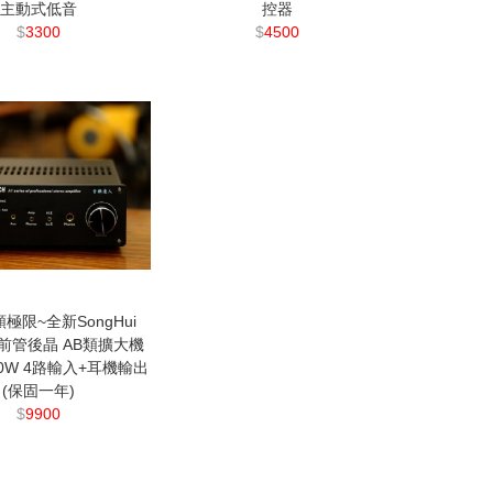
主動式低音
控器
$
3300
$
4500
極限~全新SongHui
A1 前管後晶 AB類擴大機
00W 4路輸入+耳機輸出
(保固一年)
$
9900