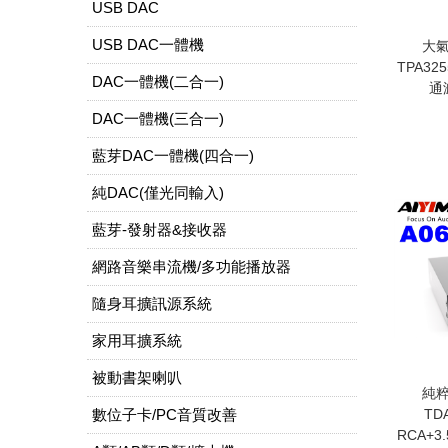
USB DAC
USB DAC一體機
大氣
TPA32
DAC一體機(二合一)
通
DAC一體機(三合一)
藍芽DAC一體機(四合一)
純DAC(僅光同輸入)
藍芽-發射器&接收器
網路音樂串流機/多功能播放器
隨身耳擴訊源系統
家用耳擴系統
被動書架喇叭
純粹
數位子卡/PC音質改善
TD
RCA+3