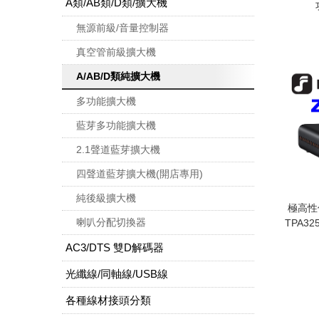
A類/AB類/D類/擴大機
無源前級/音量控制器
真空管前級擴大機
A/AB/D類純擴大機
多功能擴大機
藍芽多功能擴大機
2.1聲道藍芽擴大機
四聲道藍芽擴大機(開店專用)
純後級擴大機
極高性價
喇叭分配切換器
TPA3
AC3/DTS 雙D解碼器
光纖線/同軸線/USB線
各種線材接頭分類