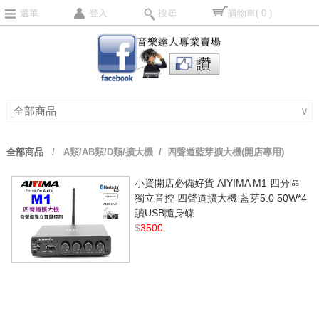
選單
登入
搜尋
購物車
( 0 )
全部商品
∨
全部商品
/
A類/AB類/D類/擴大機
/ 四聲道藍芽擴大機(開店專用)
小資開店必備好貨 AIYIMA M1 四分區
獨立音控 四聲道擴大機 藍芽5.0 50W*4
讀USB隨身碟
$
3500