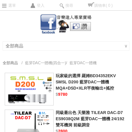
選單
登入
搜尋
購物車
( 0 )
全部商品
∨
全部商品
/ 藍芽DAC一體機(四合一)/ 藍芽DAC一體機
玩家級的選擇 羅姆BD34352EKV
SMSL D200 藍芽DAC一體機
MQA+DSD+XLR平衡輸出+搖控
$
9780
同級最出色 天樂雅 TILEAR DAC-D7
ES9038Q2M 藍芽DAC一體機 24/192
雙耳機洞 前級調音
$
2800