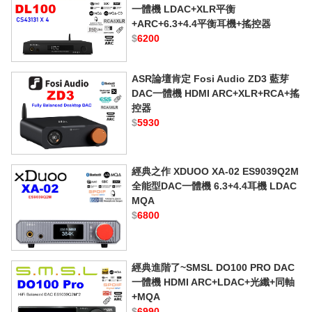
一體機 LDAC+XLR平衡
+ARC+6.3+4.4平衡耳機+搖控器
$
6200
ASR論壇肯定 Fosi Audio ZD3 藍芽
DAC一體機 HDMI ARC+XLR+RCA+搖
控器
$
5930
經典之作 XDUOO XA-02 ES9039Q2M
全能型DAC一體機 6.3+4.4耳機 LDAC
MQA
$
6800
經典進階了~SMSL DO100 PRO DAC
一體機 HDMI ARC+LDAC+光纖+同軸
+MQA
$
6990