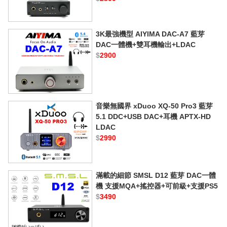
3K最強機型 AIYIMA DAC-A7 藍芽
DAC一體機+雙耳機輸出+LDAC
$
2900
音樂無國界 xDuoo XQ-50 Pro3 藍芽
5.1 DDC+USB DAC+耳機 APTX-HD
LDAC
$
2990
滿載的細節 SMSL D12 藍芽 DAC一體
機 支援MQA+搖控器+可前級+支援PS5
$
3490