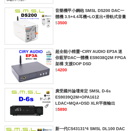
音樂機甲小鋼砲 SMSL DS200 DAC一
體機 3.5+4.4耳機+LO直出+滑軌式音量
$
3500
超全能小精靈~CIRY AUDIO EP3A 迷
你藍芽DAC一體機 ES9038Q2M FPGA
架構 支援DOP DSD
$
4200
廣受國外論壇肯定 SMSL D-6s
ES9039Q2M+OPA1612
LDAC+MQA+DSD XLR平衡輸出
$
5890
新一代CS43131*4 SMSL DL100 DAC