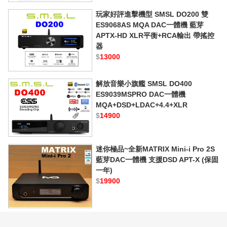
玩家好評進擊機型 SMSL DO200 雙
ES9068AS MQA DAC一體機 藍芽
APTX-HD XLR平衡+RCA輸出 帶搖控
器
$
13000
解放音樂小旗艦 SMSL DO400
ES9039MSPRO DAC一體機
MQA+DSD+LDAC+4.4+XLR
$
14900
迷你極品~全新MATRIX Mini-i Pro 2S
藍芽DAC一體機 支援DSD APT-X (保固
一年)
$
19900