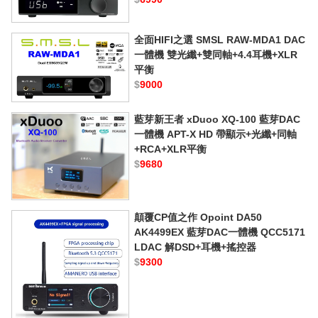
全面HIFI之選 SMSL RAW-MDA1 DAC
一體機 雙光纖+雙同軸+4.4耳機+XLR
平衡
$
9000
藍芽新王者 xDuoo XQ-100 藍芽DAC
一體機 APT-X HD 帶顯示+光纖+同軸
+RCA+XLR平衡
$
9680
顛覆CP值之作 Opoint DA50
AK4499EX 藍芽DAC一體機 QCC5171
LDAC 解DSD+耳機+搖控器
$
9300