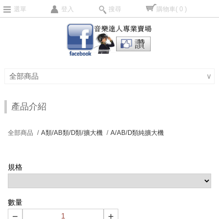
選單
登入
搜尋
購物車
( 0 )
全部商品
∨
產品介紹
全部商品 /
A類/AB類/D類/擴大機
/
A/AB/D類純擴大機
規格
數量
−
+