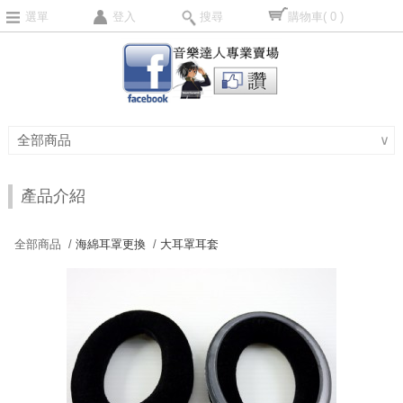
選單
登入
搜尋
購物車
( 0 )
全部商品
∨
產品介紹
全部商品 /
海綿耳罩更換
/
大耳罩耳套