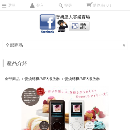
選單
登入
搜尋
購物車
( 0 )
全部商品
∨
產品介紹
全部商品 /
發燒磚機/MP3撥放器
/
發燒磚機/MP3撥放器