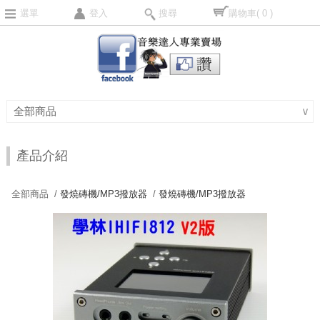
選單
登入
搜尋
購物車
( 0 )
全部商品
∨
產品介紹
全部商品 /
發燒磚機/MP3撥放器
/
發燒磚機/MP3撥放器