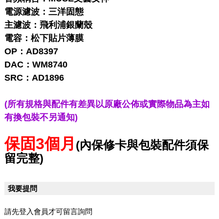
電源濾波：三洋固態
主濾波：飛利浦銀蘭殼
電容：松下貼片薄膜
OP：AD8397
DAC：WM8740
SRC：AD1896
(所有規格與配件有差異以原廠公佈或實際物品為主如
有換包裝不另通知)
保固3個月
(內保修卡與包裝配件須保
留完整)
我要提問
請先登入會員才可留言詢問