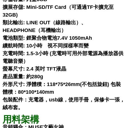
擴展存儲: Mini-SD/TF Card（可通過TF卡擴充至
32GB)
類比輸出: LINE OUT（線路輸出）、
HEADPHONE（耳機輸出）
電池類型: 鋰聚合物電池7.4V 1050mAh
續航時間: 10小時 視不同採樣率而變
充電時間: 1.5-3小時 (充電時可用外部電源為播放器供
電聽音樂）
螢幕尺寸: 2.4 英吋 TFT液晶
產品重量: 約280g
外形尺寸: 淨體積：118*75*26mm(不包括旋鈕) 包裝
體積：80*100*140mm
包裝配件：充電器，usb線，使用手冊，保修卡一張，
絨布套。
用料架構
音頻耦合：MUSE文藝女神