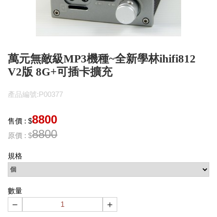
萬元無敵級MP3機種~全新學林ihifi812
V2版 8G+可插卡擴充
產品編號:P00377
8800
售價 : $
8800
原價 : $
規格
數量
−
+