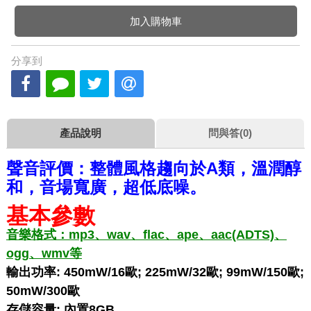
加入購物車
分享到
產品說明
問與答(0)
聲音評價：整體風格趨向於A類，溫潤醇
和，音場寬廣，超低底噪。
基本參數
音樂格式：mp3、wav、flac、ape、aac(ADTS)、
ogg、wmv等
輸出功率: 450mW/16歐; 225mW/32歐; 99mW/150歐;
50mW/300歐
存儲容量: 內置8GB