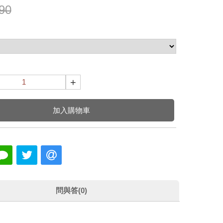
90
+
加入購物車
問與答(0)