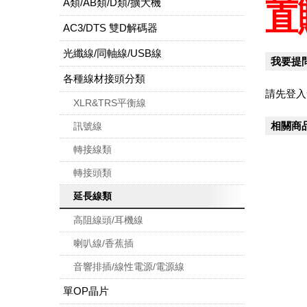
A類/AB類/D類/擴大機
直
AC3/DTS 雙D解碼器
光纖線/同軸線/USB線
我要提
各種線材接頭分類
請先登入
XLR&TRS平衡線
相關商
訊號線
轉接線類
轉接頭類
延長線類
高阻線頭/耳機線
喇叭線/香蕉插
音響排插/線性電源/電源線
單OP晶片