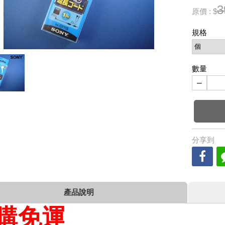
3
原價 : $
規格
數量
−
分享到
產品說明
購免運