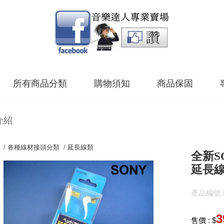
所有商品分類
購物須知
商品保固
介紹
 /
各種線材接頭分類
/
延長線類
全新S
延長線
產品編號:F
3
售價 : $