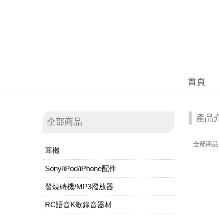
首頁
產品
全部商品
全部商品
耳機
Sony/iPod/iPhone配件
發燒磚機/MP3撥放器
RC語音K歌錄音器材