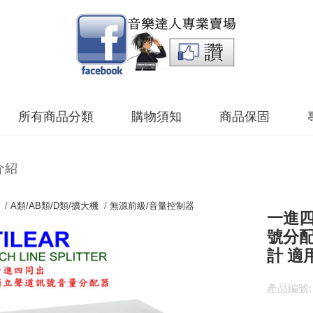
所有商品分類
購物須知
商品保固
介紹
 /
A類/AB類/D類/擴大機
/
無源前級/音量控制器
一進四同
號分配
計 適
產品編號: T