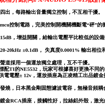
一進四出，每路輸出音量獨立控制，不互相干擾。
置mcu控制電路，完美控制開機關機斷電“砰”
帶一15dB，增益開關，給輸出電壓平比較低的設
20-20kHz ±0.1dB， 失真度0.0001% 輸
每個聲道採用一個運放獨立處理，互不干擾。
配TI的NE5532，玩家可根據喜好更換不同的
供電電壓± 12v，運放插座為正凌精工出品鍍
料發燒，日本黑金剛固態濾波電容，無極音頻耦合電
採用鍍金RCA插座，接觸性好，拉絲鋁外殼，激