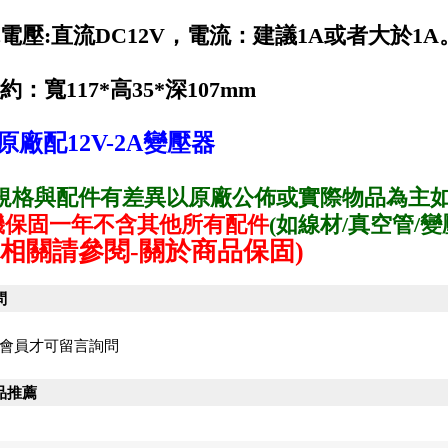
電電壓:直流DC12V，電流：建議1A或者大於1A
約：寬117*高35*深107mm
原廠配12V-2A變壓器
有規格與配件有差異以原廠公佈或實際物品為主如
機保固一年不含其他所有配件
(如線材/真空管/
固相關請參閱-關於商品保固)
問
會員才可留言詢問
品推薦