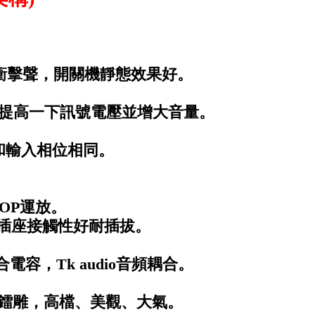
的衝擊聲，開關機靜態效果好。
備提高一下訊號電壓並增大音量。
出相位和輸入相位相同。
OP運放。
金插座接觸性好耐插拔。
容，Tk audio音頻耦合。
光鐳雕，高檔、美觀、大氣。