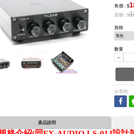
1
售價 : $
1
原價 : $
規格
數量
−
分享到
產品說明
格介紹(同FX-AUDIO LS-01J設計