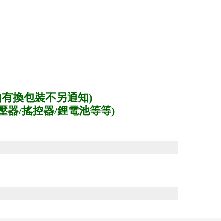
。
有換包裝不另通知)
變壓器/搖控器/鋰電池等等)