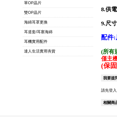
單OP晶片
8.供
雙OP晶片
海綿耳罩更換
9.尺寸
耳道套/耳塞海綿
配件:
耳機實用配件
(所
達人生活實用夯貨
僅主
(保
我要提
請先登入
相關商