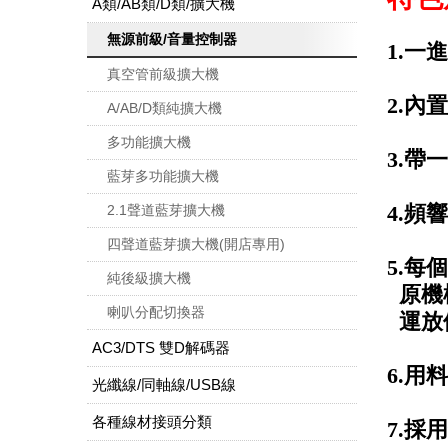
A類/AB類/D類/擴大機
無源前級/音量控制器
1.
真空管前級擴大機
2.內
A/AB/D類純擴大機
多功能擴大機
3.
藍芽多功能擴大機
4.頻響
2.1聲道藍芽擴大機
四聲道藍芽擴大機(開店專用)
5.
純後級擴大機
原機標
喇叭分配切換器
運放
AC3/DTS 雙D解碼器
6.用
光纖線/同軸線/USB線
各種線材接頭分類
7.