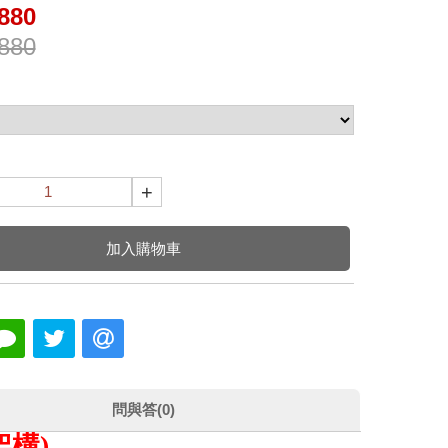
880
880
+
加入購物車
問與答(0)
架構)