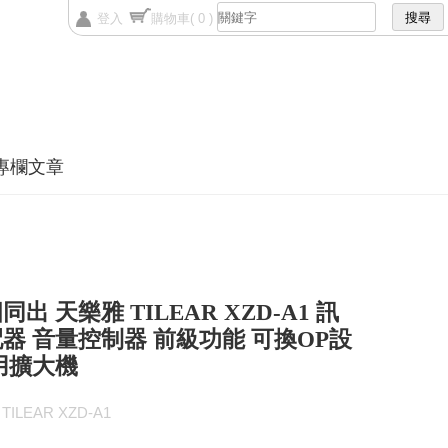
登入
購物車
( 0 )
專欄文章
出 天樂雅 TILEAR XZD-A1 訊
器 音量控制器 前級功能 可換OP設
用擴大機
ILEAR XZD-A1