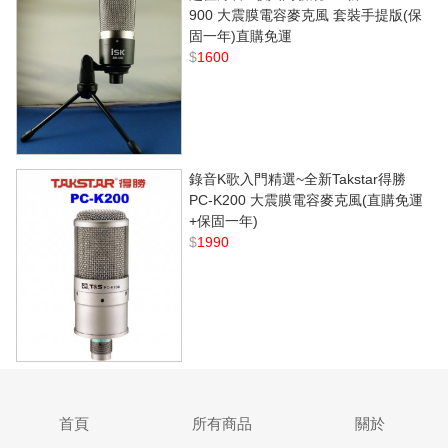
900 大震膜電容麥克風 套裝手提版(保
固一年)直購免運
$
1600
錄音K歌入門精選~全新Takstar得勝
PC-K200 大震膜電容麥克風(直購免運
+保固一年)
$
1990
首頁
所有商品
關於