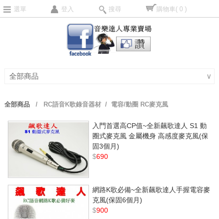
選單
登入
搜尋
購物車
( 0 )
全部商品
∨
全部商品
/
RC語音K歌錄音器材
/ 電容/動圈 RC麥克風
入門首選高CP值~全新飆歌達人 S1 動
圈式麥克風 金屬機身 高感度麥克風(保
固3個月)
$
690
網路K歌必備~全新飆歌達人手握電容麥
克風(保固6個月)
$
900