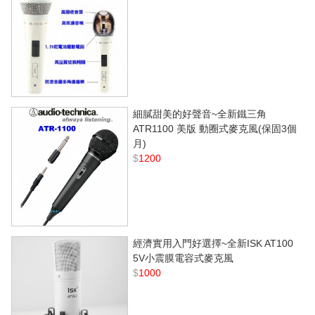
細膩甜美的好聲音~全新鐵三角
ATR1100 美版 動圈式麥克風(保固3個
月)
$
1200
經濟實用入門好選擇~全新ISK AT100
5V小震膜電容式麥克風
$
1000