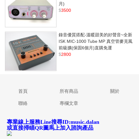
月)
$
3500
錄音優質搭配-溫暖甜美的好聲音~全新
ISK MIC-1000 Tube MP 真空管麥克風
前級擴(保固6個月)直購免運
$
2800
首頁
所有商品
關於
聯絡
專欄文章
專業線上服務Line搜尋ID:music.dalan
或直接掃瞄QR圖馬上加入諮詢產品