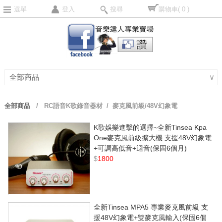
選單
登入
搜尋
購物車
( 0 )
全部商品
∨
全部商品
/
RC語音K歌錄音器材
/ 麥克風前級/48V幻象電
K歌娛樂進擊的選擇~全新Tinsea Kpa
One麥克風前級擴大機 支援48V幻象電
+可調高低音+迴音(保固6個月)
$
1800
全新Tinsea MPA5 專業麥克風前級 支
援48V幻象電+雙麥克風輸入(保固6個